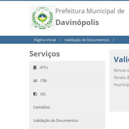
Prefeitura Municipal de
Davinópolis
Página Inicial
Validação de Documentos
/
/
Serviços
Val
IPTU
Nessa o
fiscais 
ITBI
municíp
ISS
Certidões
Validação de Documentos