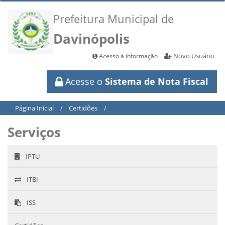
Prefeitura Municipal de
Davinópolis
Novo Usuário
Acesso à informação
Acesse o
Sistema de Nota Fiscal
Página Inicial
Certidões
/
/
Serviços
IPTU
ITBI
ISS